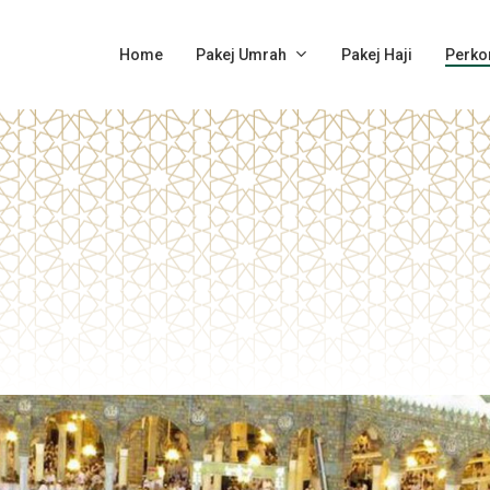
Pakej Umrah
Perko
Home
Pakej Haji