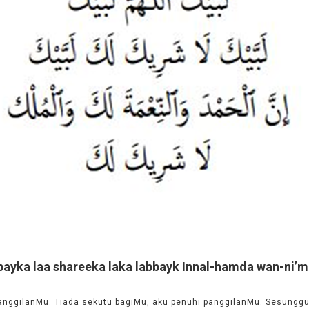
yka laa shareeka laka labbayk Innal-hamda wan-ni’ma
anggilanMu. Tiada sekutu bagiMu, aku penuhi panggilanMu. Sesunggu